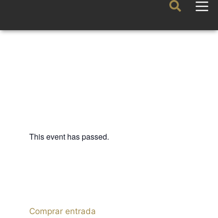
This event has passed.
FAMILIAR-ESCÉNICO
TÍTERES ETCÉTERA –
ANDERSEN, EL PATITO
FEO
10 APRIL 2025 / 18:00h
Comprar entrada