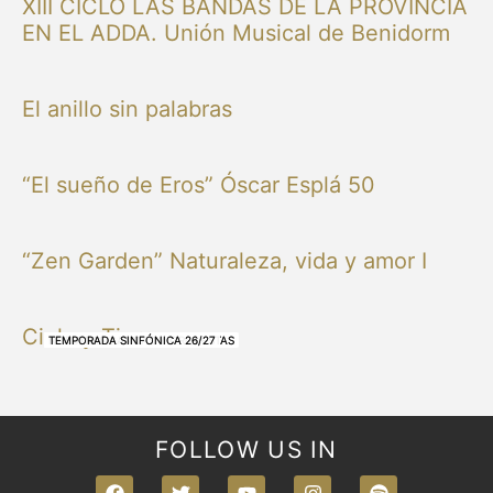
XIII CICLO LAS BANDAS DE LA PROVINCIA
EN EL ADDA. Unión Musical de Benidorm
El anillo sin palabras
“El sueño de Eros” Óscar Esplá 50
“Zen Garden” Naturaleza, vida y amor I
Cielo y Tierra
NUESTRAS BANDAS Y ORQUESTAS
NUESTRAS BANDAS Y ORQUESTAS
OTRAS MÚSICAS
NUESTRAS BANDAS Y ORQUESTAS
NUESTRAS BANDAS Y ORQUESTAS
TEMPORADA SINFÓNICA 26/27
TEMPORADA SINFÓNICA 26/27
TEMPORADA SINFÓNICA 26/27
TEMPORADA SINFÓNICA 26/27
FOLLOW US IN