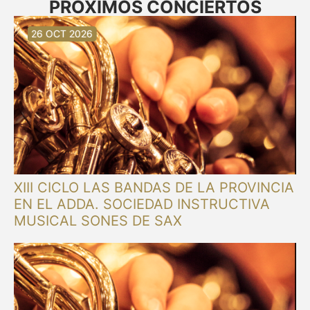
PRÓXIMOS CONCIERTOS
30 AUG 2026
30 AUG 2026
13 SEP 2026
20 SEP 2026
20 SEP 2026
26 SEP 2026
03 OCT 2026
16 OCT 2026
26 OCT 2026
XIII CICLO LAS BANDAS DE LA PROVINCIA
EN EL ADDA. SOCIEDAD INSTRUCTIVA
MUSICAL SONES DE SAX