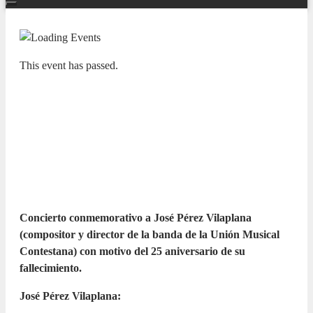
This event has passed.
NUESTRAS BANDAS Y ORQUESTAS
X CICLO LAS BANDAS DE LA
PROVINCIA EN EL ADDA.
UNIÓN MUSICAL CONTESTANA
10 SEPTEMBER 2023 / 13:00h
Concierto conmemorativo a José Pérez Vilaplana
(compositor y director de la banda de la Unión Musical
Contestana) con motivo del 25 aniversario de su
fallecimiento.
José Pérez Vilaplana: