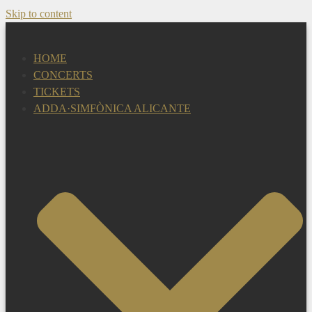
Skip to content
HOME
CONCERTS
TICKETS
ADDA·SIMFÒNICA ALICANTE