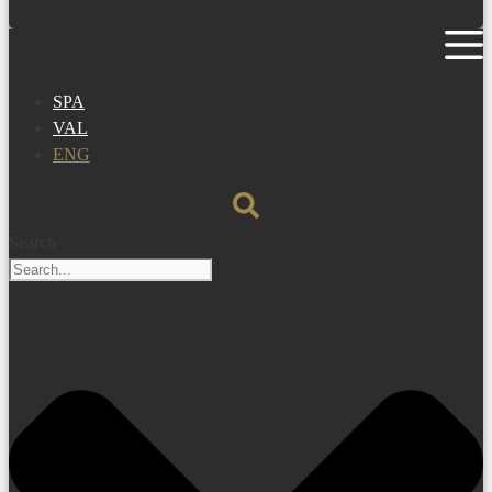
SPA
VAL
ENG
Search