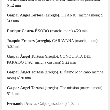
6´12 min
Gaspar Angel Tortosa (arreglo).
TITANIC (marcha mora) 5
´43 min
Enrique Castro.
ÉXODO (marcha mora) 4´20 min
Joaquin Frances (arreglo).
CARAVANA (marcha mora)
5,02 min
Gaspar Ángel Tortosa (
arreglo).
CONQUISTA DEL
PARAÍSO 1492 (marcha cristiana) 5´22 min
Gaspar Ángel Tortosa
(arreglo). El último Mohicano marcha
mora) 6´20 min
Gaspar Ángel Tortosa
(arreglo). The mission (marcha mora)
5´11 min
Fernando Penella.
Calpe (pasodoble) 5´02 min