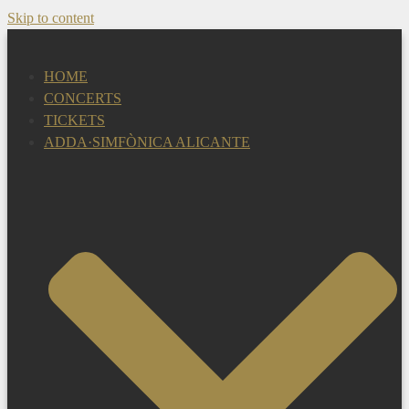
Skip to content
HOME
CONCERTS
TICKETS
ADDA·SIMFÒNICA ALICANTE