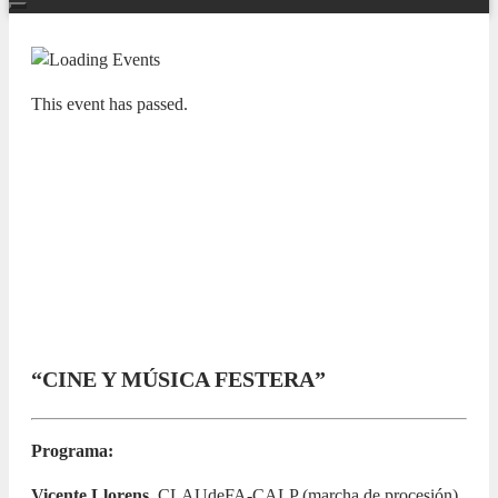
This event has passed.
NUESTRAS BANDAS Y ORQUESTAS
XI CICLO LAS BANDAS DE LA
PROVINCIA EN EL ADDA.
Agrupació Musical CLAUdeFA de
Calp
24 NOVEMBER 2024 / 18:00h
“CINE Y MÚSICA FESTERA”
Programa:
Vicente Llorens.
CLAUdeFA-CALP (marcha de procesión)