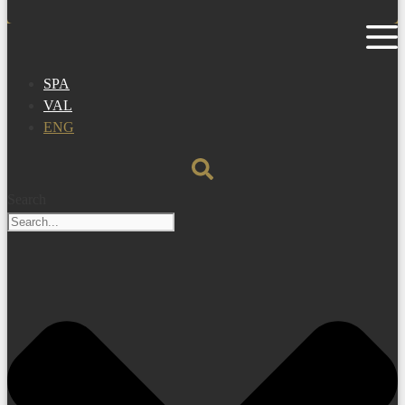
SPA
VAL
ENG
Search