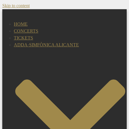
Skip to content
HOME
CONCERTS
TICKETS
ADDA·SIMFÒNICA ALICANTE