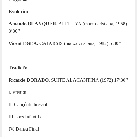
Evolució:
Amando BLANQUER.
ALELUYA (marxa cristiana, 1958)
3’30’’
Vicent EGEA.
CATARSIS (marxa cristiana, 1982) 5’30’’
Tradició:
Ricardo DORADO
. SUITE ALACANTINA (1972) 17’30’’
I. Preludi
II. Cançó de bressol
III. Jocs Infantils
IV. Dansa Final