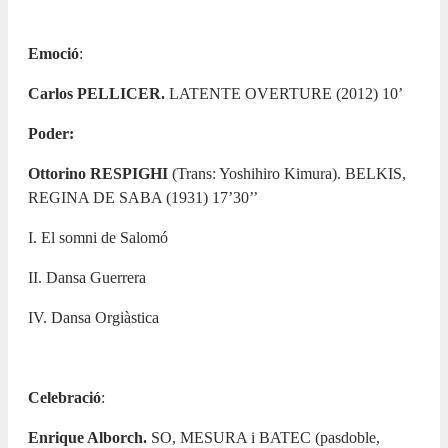
Emoció
:
Carlos PELLICER.
LATENTE OVERTURE (2012) 10’
Poder:
Ottorino RESPIGHI
(Trans: Yoshihiro Kimura). BELKIS,
REGINA DE SABA (1931) 17’30’’
I. El somni de Salomó
II. Dansa Guerrera
IV. Dansa Orgiàstica
Celebració
:
Enrique Alborch.
SO, MESURA i BATEC (pasdoble,