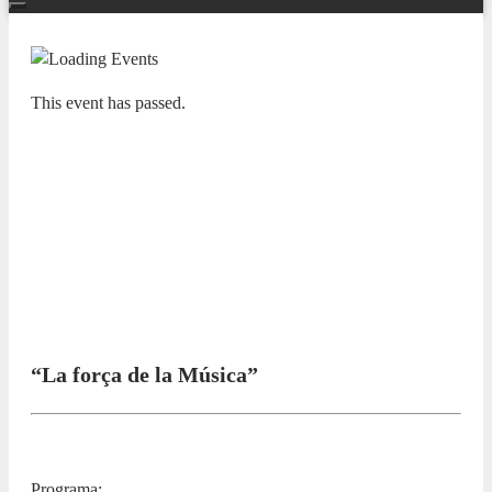
This event has passed.
NUESTRAS BANDAS Y ORQUESTAS
XI CICLO LAS BANDAS DE LA
PROVINCIA EN EL ADDA.
Societat Musical Banyeres de
Mariola
24 NOVEMBER 2024 / 10:00h
“La força de la Música”
Programa: