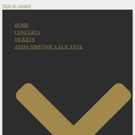
Skip to content
HOME
CONCERTS
TICKETS
ADDA·SIMFÒNICA ALICANTE