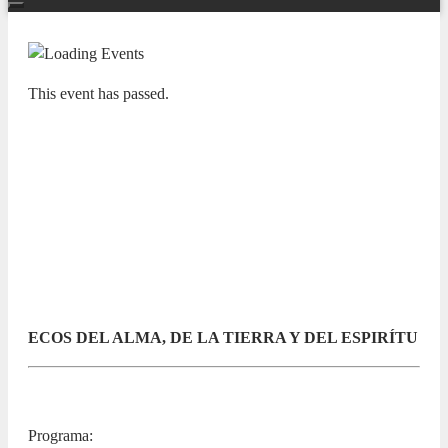
This event has passed.
NUESTRAS BANDAS Y ORQUESTAS
XIII CICLO LAS BANDAS DE LA
PROVINCIA EN EL ADDA.
AGRUPACIÓN MUSICAL “LOS
MONTESINOS”
15 MARCH 2026 / 10:00h
ECOS DEL ALMA, DE LA TIERRA Y DEL ESPIRÍTU
Programa: