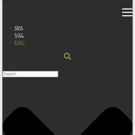
SPA
VAL
ENG
Search