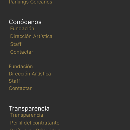
Parkings Cercanos
s
t
a
Conócenos
d
Fundación
e
Dirección Artística
e
Staff
v
Contactar
e
n
Fundación
t
Dirección Artística
o
Staff
s
Contactar
s
e
a
Transparencia
c
Transparencia
t
Perfil del contratante
u