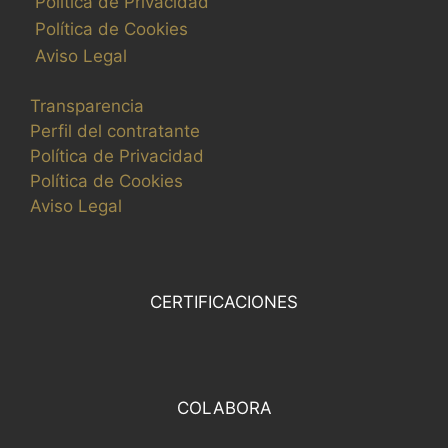
Política de Privacidad
a
Política de Cookies
l
Aviso Legal
i
c
Transparencia
e
Perfil del contratante
c
Política de Privacidad
o
Política de Cookies
n
Aviso Legal
l
o
s
r
CERTIFICACIONES
e
s
u
l
COLABORA
t
a