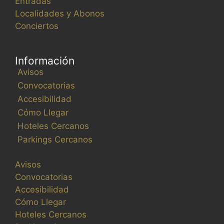
Entradas
m
Localidades y Abonos
u
Conciertos
l
a
r
Información
i
Avisos
o
Convocatorias
h
Accesibilidad
a
Cómo Llegar
r
Hoteles Cercanos
á
Parkings Cercanos
q
u
Avisos
e
Convocatorias
l
Accesibilidad
a
Cómo Llegar
l
Hoteles Cercanos
i