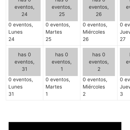
eventos,
eventos,
eventos,
e
24
25
26
0 eventos,
0 eventos,
0 eventos,
0 ev
Lunes
Martes
Miércoles
Jue
24
25
26
27
has 0
has 0
has 0
eventos,
eventos,
eventos,
e
31
1
2
0 eventos,
0 eventos,
0 eventos,
0 ev
Lunes
Martes
Miércoles
Jue
31
1
2
3