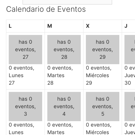
Calendario de Eventos
L
M
X
J
has 0
has 0
has 0
eventos,
eventos,
eventos,
e
27
28
29
0 eventos,
0 eventos,
0 eventos,
0 ev
Lunes
Martes
Miércoles
Jue
27
28
29
30
has 0
has 0
has 0
eventos,
eventos,
eventos,
e
3
4
5
0 eventos,
0 eventos,
0 eventos,
0 ev
Lunes
Martes
Miércoles
Jue