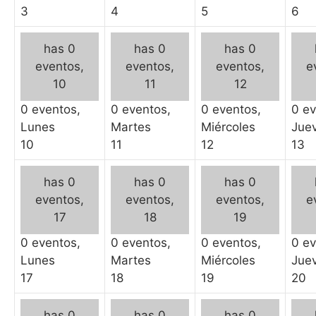
3
4
5
6
has 0
has 0
has 0
eventos,
eventos,
eventos,
e
10
11
12
0 eventos,
0 eventos,
0 eventos,
0 ev
Lunes
Martes
Miércoles
Jue
10
11
12
13
has 0
has 0
has 0
eventos,
eventos,
eventos,
e
17
18
19
0 eventos,
0 eventos,
0 eventos,
0 ev
Lunes
Martes
Miércoles
Jue
17
18
19
20
has 0
has 0
has 0