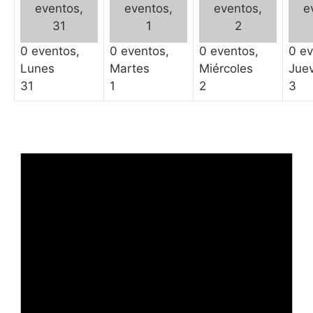
eventos,
eventos,
eventos,
e
31
1
2
0 eventos,
0 eventos,
0 eventos,
0 ev
Lunes
Martes
Miércoles
Jue
31
1
2
3