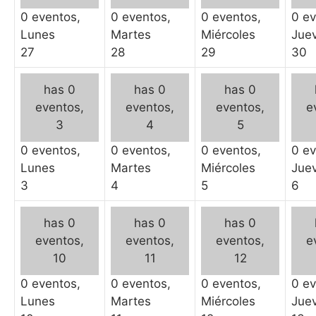
0 eventos,
0 eventos,
0 eventos,
0 ev
Lunes
Martes
Miércoles
Jue
27
28
29
30
has 0
has 0
has 0
eventos,
eventos,
eventos,
e
3
4
5
0 eventos,
0 eventos,
0 eventos,
0 ev
Lunes
Martes
Miércoles
Jue
3
4
5
6
has 0
has 0
has 0
eventos,
eventos,
eventos,
e
10
11
12
0 eventos,
0 eventos,
0 eventos,
0 ev
Lunes
Martes
Miércoles
Jue