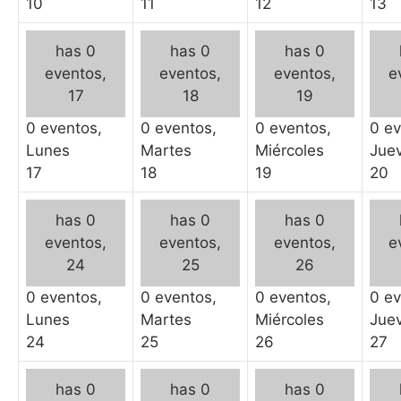
10
11
12
13
has 0
has 0
has 0
eventos,
eventos,
eventos,
e
17
18
19
0 eventos,
0 eventos,
0 eventos,
0 ev
Lunes
Martes
Miércoles
Jue
17
18
19
20
has 0
has 0
has 0
eventos,
eventos,
eventos,
e
24
25
26
0 eventos,
0 eventos,
0 eventos,
0 ev
Lunes
Martes
Miércoles
Jue
24
25
26
27
has 0
has 0
has 0