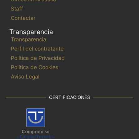
u
Staff
l
t
Contactar
a
Transparencia
d
Transparencia
o
Perfil del contratante
s
f
Política de Privacidad
i
Política de Cookies
l
Aviso Legal
t
r
a
CERTIFICACIONES
d
o
s
.