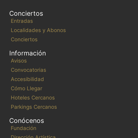
a
c
Conciertos
t
Entradas
u
Localidades y Abonos
a
Conciertos
l
i
Información
c
Avisos
e
Convocatorias
c
o
Accesibilidad
n
Cómo Llegar
l
Hoteles Cercanos
o
Parkings Cercanos
s
r
Conócenos
e
Fundación
s
Dirección Artística