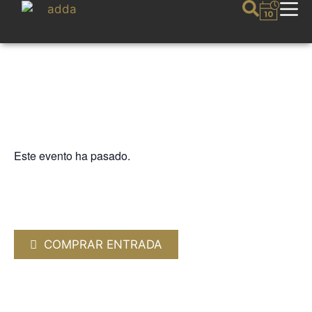
Este evento ha pasado.
FIJAZZ
BvR FLAMENCO BIG BAND
«Flamenco-Jazz XL»
14 JULIO 2026 / 20:30h
COMPRAR ENTRADA