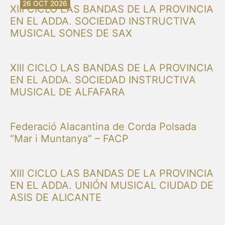
30 AGO 2026
30 AGO 2026
13 SEP 2026
20 SEP 2026
20 SEP 2026
26 SEP 2026
03 OCT 2026
16 OCT 2026
26 OCT 2026
XIII CICLO LAS BANDAS DE LA PROVINCIA
EN EL ADDA. SOCIEDAD INSTRUCTIVA
MUSICAL SONES DE SAX
XIII CICLO LAS BANDAS DE LA PROVINCIA
EN EL ADDA. SOCIEDAD INSTRUCTIVA
MUSICAL DE ALFAFARA
Federació Alacantina de Corda Polsada
“Mar i Muntanya” – FACP
XIII CICLO LAS BANDAS DE LA PROVINCIA
EN EL ADDA. UNIÓN MUSICAL CIUDAD DE
ASIS DE ALICANTE