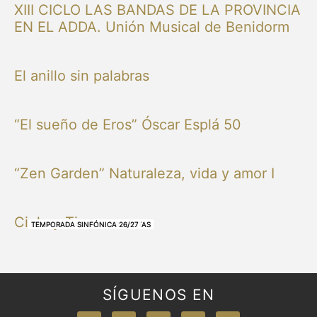
XIII CICLO LAS BANDAS DE LA PROVINCIA
EN EL ADDA. Unión Musical de Benidorm
El anillo sin palabras
“El sueño de Eros” Óscar Esplá 50
“Zen Garden” Naturaleza, vida y amor I
Cielo y Tierra
NUESTRAS BANDAS Y ORQUESTAS
NUESTRAS BANDAS Y ORQUESTAS
OTRAS MÚSICAS
NUESTRAS BANDAS Y ORQUESTAS
NUESTRAS BANDAS Y ORQUESTAS
TEMPORADA SINFÓNICA 26/27
TEMPORADA SINFÓNICA 26/27
TEMPORADA SINFÓNICA 26/27
TEMPORADA SINFÓNICA 26/27
SÍGUENOS EN