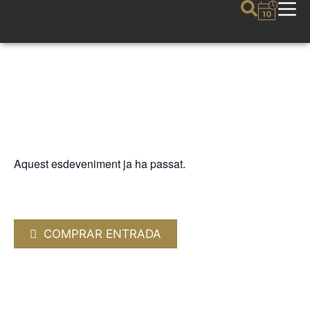
Aquest esdeveniment ja ha passat.
FIJAZZ
NIÑO JOSELE “Paz”
18 JULIOL 2026 / 20:30h
COMPRAR ENTRADA