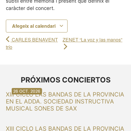
subtil entre memòria i present que definix el
caràcter del concert.
Afegeix al calendari
CARLES BENAVENT
ZENET “La voz y las manos”
trío
PRÓXIMOS CONCIERTOS
30 AG. 2026
30 AG. 2026
13 SET. 2026
20 SET. 2026
20 SET. 2026
26 SET. 2026
03 OCT. 2026
16 OCT. 2026
26 OCT. 2026
XIII CICLO LAS BANDAS DE LA PROVINCIA
EN EL ADDA. SOCIEDAD INSTRUCTIVA
MUSICAL SONES DE SAX
XIII CICLO LAS BANDAS DE LA PROVINCIA