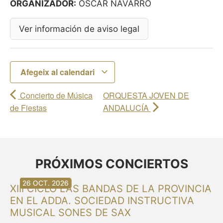
ORGANIZADOR:
ÓSCAR NAVARRO
Ver información de aviso legal
Afegeix al calendari
Concierto de Música
ORQUESTA JOVEN DE
de Fiestas
ANDALUCÍA
PRÓXIMOS CONCIERTOS
30 AG. 2026
30 AG. 2026
13 SET. 2026
20 SET. 2026
20 SET. 2026
26 SET. 2026
03 OCT. 2026
16 OCT. 2026
26 OCT. 2026
XIII CICLO LAS BANDAS DE LA PROVINCIA
EN EL ADDA. SOCIEDAD INSTRUCTIVA
MUSICAL SONES DE SAX