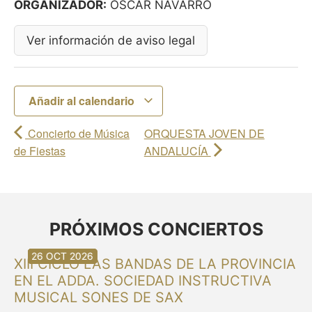
ORGANIZADOR:
ÓSCAR NAVARRO
Ver información de aviso legal
Añadir al calendario
Concierto de Música
ORQUESTA JOVEN DE
de Fiestas
ANDALUCÍA
PRÓXIMOS CONCIERTOS
30 AGO 2026
30 AGO 2026
13 SEP 2026
20 SEP 2026
20 SEP 2026
26 SEP 2026
03 OCT 2026
16 OCT 2026
26 OCT 2026
XIII CICLO LAS BANDAS DE LA PROVINCIA
EN EL ADDA. SOCIEDAD INSTRUCTIVA
MUSICAL SONES DE SAX