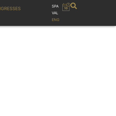
SPA
GRESSES
VAL
ENG
rro