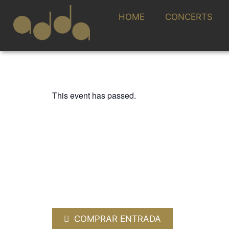
HOME
CONCERTS
This event has passed.
OTRAS MÚSICAS
Concierto XX Ani
27 JUNE 2026 / 19:00h
ORGANIZADOR:
ÓSCAR NAVARRO
COMPRAR ENTRADA