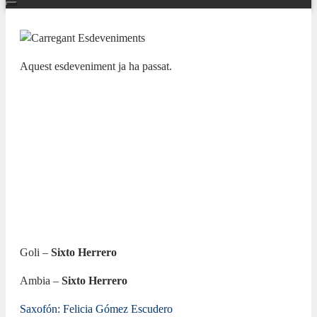
Aquest esdeveniment ja ha passat.
ADDA JOVEN, NUESTRAS BANDAS Y
ORQUESTAS
CONSERVATORIO SUPERIOR DE
MÚSICA ÓSCAR ESPLÁ. Recital
de alumnos de máster de saxofón del
CSMA
15 MAIG 2023 / 18:00h
Goli –
Sixto Herrero
Ambia –
Sixto Herrero
Saxofón: Felicia Gómez Escudero