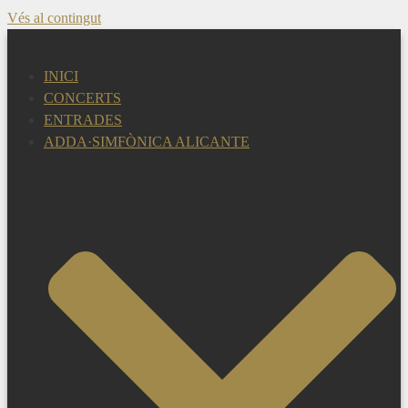
Vés al contingut
INICI
CONCERTS
ENTRADES
ADDA·SIMFÒNICA ALICANTE