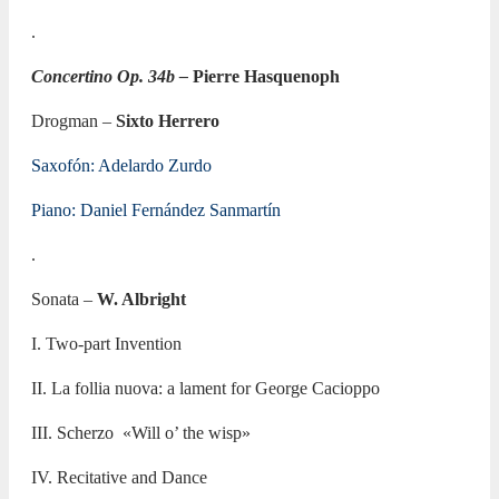
.
Concertino Op. 34b –
Pierre Hasquenoph
Drogman –
Sixto Herrero
Saxofón: Adelardo Zurdo
Piano: Daniel Fernández Sanmartín
.
Sonata –
W. Albright
I. Two-part Invention
II. La follia nuova: a lament for George Cacioppo
III. Scherzo «Will o’ the wisp»
IV. Recitative and Dance