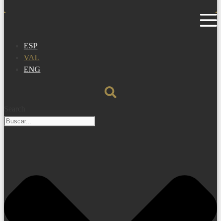
ESP
VAL
ENG
Search