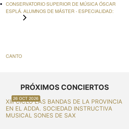
CONSERVATORIO SUPERIOR DE MÚSICA ÓSCAR
ESPLÁ. ALUMNOS DE MÁSTER - ESPECIALIDAD:
CANTO
PRÓXIMOS CONCIERTOS
30 AUG 2026
30 AUG 2026
13 SEP 2026
20 SEP 2026
20 SEP 2026
26 SEP 2026
03 OCT 2026
16 OCT 2026
26 OCT 2026
XIII CICLO LAS BANDAS DE LA PROVINCIA
EN EL ADDA. SOCIEDAD INSTRUCTIVA
MUSICAL SONES DE SAX