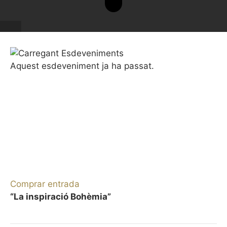
Aquest esdeveniment ja ha passat.
TEMPORADA SIMFÒNICA "POEMA DIVINO",
TEMPORADA SINFÓNICA “POEMA DIVINO”
22/23
BAMBERGER SYMPHONIKER.
Jakub Hrůša, director. Patricia
Kopatchinskaja, violín
25 GENER 2023 / 20:00h
Comprar entrada
“La inspiració Bohèmia”