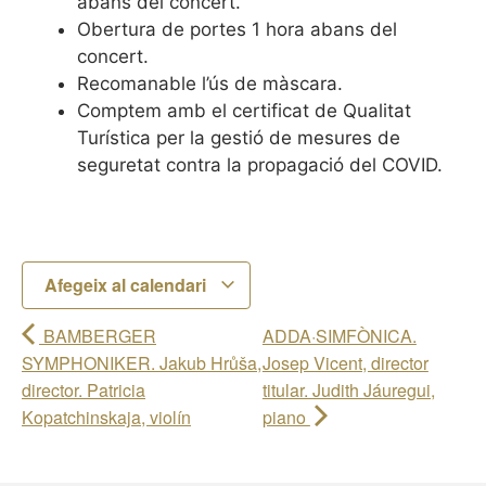
abans del concert.
Obertura de portes 1 hora abans del
concert.
Recomanable l’ús de màscara.
Comptem amb el certificat de Qualitat
Turística per la gestió de mesures de
seguretat contra la propagació del COVID.
Afegeix al calendari
BAMBERGER
ADDA·SIMFÒNICA.
SYMPHONIKER. Jakub Hrůša,
Josep Vicent, director
director. Patricia
titular. Judith Jáuregui,
Kopatchinskaja, violín
piano