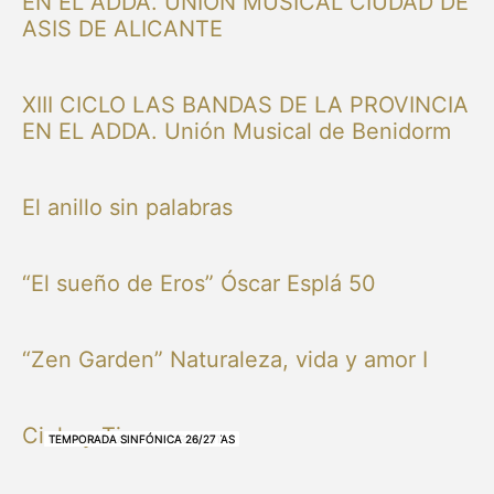
EN EL ADDA. UNIÓN MUSICAL CIUDAD DE
ASIS DE ALICANTE
XIII CICLO LAS BANDAS DE LA PROVINCIA
EN EL ADDA. Unión Musical de Benidorm
El anillo sin palabras
“El sueño de Eros” Óscar Esplá 50
“Zen Garden” Naturaleza, vida y amor I
Cielo y Tierra
NUESTRAS BANDAS Y ORQUESTAS
NUESTRAS BANDAS Y ORQUESTAS
OTRAS MÚSICAS
NUESTRAS BANDAS Y ORQUESTAS
NUESTRAS BANDAS Y ORQUESTAS
TEMPORADA SINFÓNICA 26/27
TEMPORADA SINFÓNICA 26/27
TEMPORADA SINFÓNICA 26/27
TEMPORADA SINFÓNICA 26/27