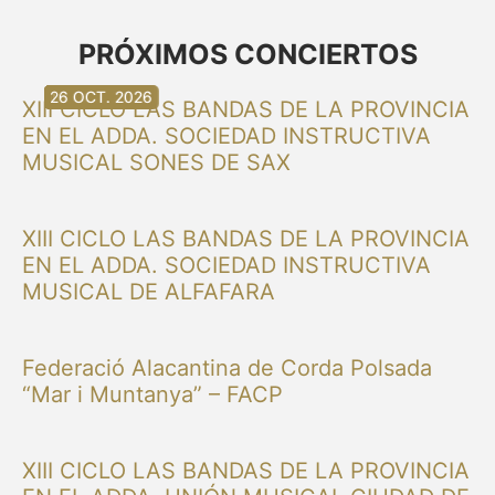
PRÓXIMOS CONCIERTOS
30 AG. 2026
30 AG. 2026
13 SET. 2026
20 SET. 2026
20 SET. 2026
26 SET. 2026
03 OCT. 2026
16 OCT. 2026
26 OCT. 2026
XIII CICLO LAS BANDAS DE LA PROVINCIA
EN EL ADDA. SOCIEDAD INSTRUCTIVA
MUSICAL SONES DE SAX
XIII CICLO LAS BANDAS DE LA PROVINCIA
EN EL ADDA. SOCIEDAD INSTRUCTIVA
MUSICAL DE ALFAFARA
Federació Alacantina de Corda Polsada
“Mar i Muntanya” – FACP
XIII CICLO LAS BANDAS DE LA PROVINCIA