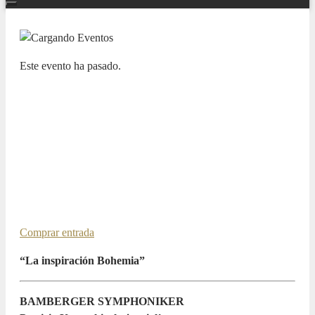
Este evento ha pasado.
TEMPORADA SINFÓNICA "POEMA DIVINO"
22/23
BAMBERGER SYMPHONIKER.
Jakub Hrůša, director. Patricia
Kopatchinskaja, violín
25 ENERO 2023 / 20:00h
Comprar entrada
“La inspiración Bohemia”
BAMBERGER SYMPHONIKER