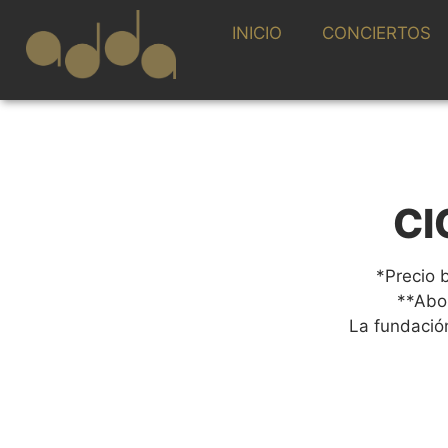
INICIO
CONCIERTOS
CI
*Precio 
**Abon
La fundació