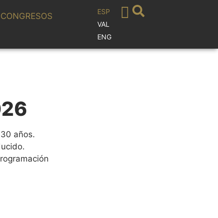
ESP
CONGRESOS
VAL
ENG
026
 30 años.
ducido.
programación