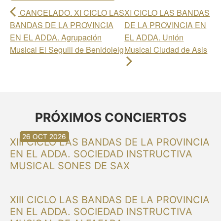
CANCELADO. XI CICLO LAS
XI CICLO LAS BANDAS
BANDAS DE LA PROVINCIA
DE LA PROVINCIA EN
EN EL ADDA. Agrupación
EL ADDA. Unión
Musical El Seguili de Benidoleig
Musical Ciudad de Asis
PRÓXIMOS CONCIERTOS
30 AGO 2026
30 AGO 2026
13 SEP 2026
20 SEP 2026
20 SEP 2026
26 SEP 2026
03 OCT 2026
16 OCT 2026
26 OCT 2026
XIII CICLO LAS BANDAS DE LA PROVINCIA
EN EL ADDA. SOCIEDAD INSTRUCTIVA
MUSICAL SONES DE SAX
XIII CICLO LAS BANDAS DE LA PROVINCIA
EN EL ADDA. SOCIEDAD INSTRUCTIVA