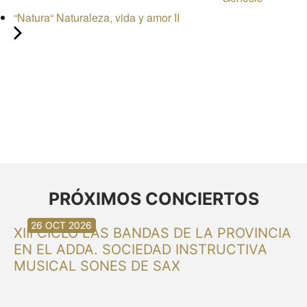
“Natura“ Naturaleza, vida y amor II
PRÓXIMOS CONCIERTOS
30 AGO 2026
30 AGO 2026
13 SEP 2026
20 SEP 2026
20 SEP 2026
26 SEP 2026
03 OCT 2026
16 OCT 2026
26 OCT 2026
XIII CICLO LAS BANDAS DE LA PROVINCIA
EN EL ADDA. SOCIEDAD INSTRUCTIVA
MUSICAL SONES DE SAX