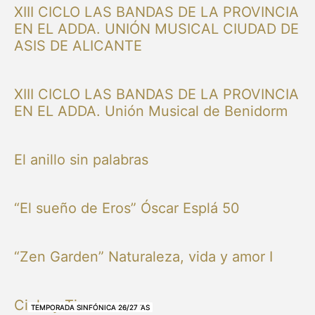
XIII CICLO LAS BANDAS DE LA PROVINCIA
EN EL ADDA. UNIÓN MUSICAL CIUDAD DE
ASIS DE ALICANTE
XIII CICLO LAS BANDAS DE LA PROVINCIA
EN EL ADDA. Unión Musical de Benidorm
El anillo sin palabras
“El sueño de Eros” Óscar Esplá 50
“Zen Garden” Naturaleza, vida y amor I
Cielo y Tierra
NUESTRAS BANDAS Y ORQUESTAS
NUESTRAS BANDAS Y ORQUESTAS
OTRAS MÚSICAS
NUESTRAS BANDAS Y ORQUESTAS
NUESTRAS BANDAS Y ORQUESTAS
TEMPORADA SINFÓNICA 26/27
TEMPORADA SINFÓNICA 26/27
TEMPORADA SINFÓNICA 26/27
TEMPORADA SINFÓNICA 26/27