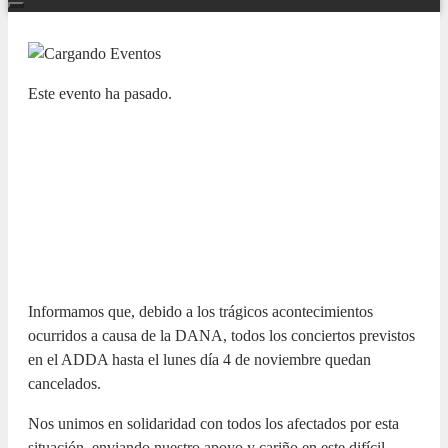
Este evento ha pasado.
LA GUITARRA
CANCELADO. Alumnos Cum
Laude. LUCREZIA BONASIA /
FILIPPOS MANOLOUDIS
1 NOVIEMBRE 2024 / 20:00h
Informamos que, debido a los trágicos acontecimientos
ocurridos a causa de la DANA, todos los conciertos previstos
en el ADDA hasta el lunes día 4 de noviembre quedan
cancelados.
Nos unimos en solidaridad con todos los afectados por esta
situación, enviando nuestro apoyo y cariño en este difícil