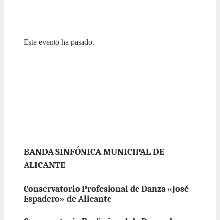
Este evento ha pasado.
NUESTRAS BANDAS Y ORQUESTAS
BANDA SINFÓNICA
MUNICIPAL DE ALICANTE –
BSMA. MÚSICA EN DANZA
28 ABRIL 2024 / 19:00h
BANDA SINFÓNICA MUNICIPAL DE
ALICANTE
Conservatorio Profesional de Danza «José
Espadero» de Alicante