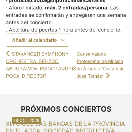
· protocolo.adda@diputacionalicante.es
· Aforo limitado,
máx. 2 entradas/persona.
Las
entradas se confirmarán y entregarán una semana
antes del concierto.
. Apertura de puertas 1 hora antes del concierto.
Añadir al calendario
STAVANGER SYMPHONY
Conservatorio
ORCHESTRA. BEHZOD
Profesional de Música
ABDURAIMOV, PIANO / ANDRIS
de Alicante "Guitarrista
POGA, DIRECTOR
José Tomás"
PRÓXIMOS CONCIERTOS
30 AGO 2026
30 AGO 2026
13 SEP 2026
20 SEP 2026
20 SEP 2026
26 SEP 2026
03 OCT 2026
16 OCT 2026
26 OCT 2026
XIII CICLO LAS BANDAS DE LA PROVINCIA
EN EL ADDA. SOCIEDAD INSTRUCTIVA