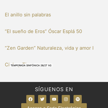
El anillo sin palabras
“El sueño de Eros” Óscar Esplá 50
“Zen Garden” Naturaleza, vida y amor I
Cielo y Tierra
NUESTRAS BANDAS Y ORQUESTAS
NUESTRAS BANDAS Y ORQUESTAS
OTRAS MÚSICAS
NUESTRAS BANDAS Y ORQUESTAS
NUESTRAS BANDAS Y ORQUESTAS
TEMPORADA SINFÓNICA 26/27
TEMPORADA SINFÓNICA 26/27
TEMPORADA SINFÓNICA 26/27
TEMPORADA SINFÓNICA 26/27
SÍGUENOS EN