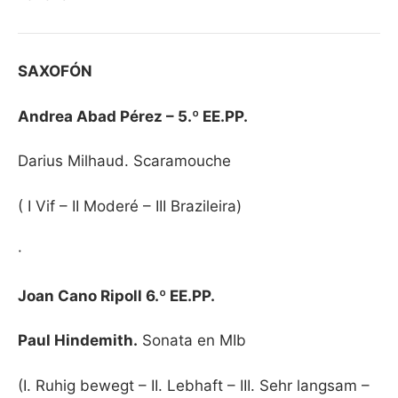
SAXOFÓN
Andrea Abad Pérez – 5.º EE.PP.
Darius Milhaud. Scaramouche
( I Vif – II Moderé – III Brazileira)
·
Joan Cano Ripoll 6.º EE.PP.
Paul Hindemith.
Sonata en MIb
(I. Ruhig bewegt – II. Lebhaft – III. Sehr langsam –