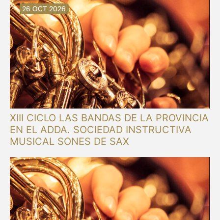
30 AGO 2026
30 AGO 2026
13 SEP 2026
20 SEP 2026
20 SEP 2026
26 SEP 2026
03 OCT 2026
16 OCT 2026
26 OCT 2026
XIII CICLO LAS BANDAS DE LA PROVINCIA
EN EL ADDA. SOCIEDAD INSTRUCTIVA
MUSICAL SONES DE SAX