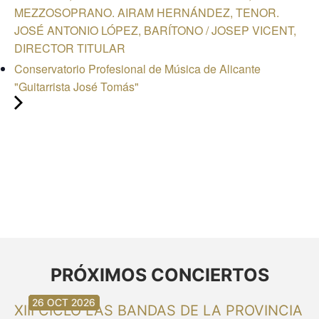
MEZZOSOPRANO. AIRAM HERNÁNDEZ, TENOR.
JOSÉ ANTONIO LÓPEZ, BARÍTONO / JOSEP VICENT,
DIRECTOR TITULAR
Conservatorio Profesional de Música de Alicante
"Guitarrista José Tomás"
PRÓXIMOS CONCIERTOS
30 AGO 2026
30 AGO 2026
13 SEP 2026
20 SEP 2026
20 SEP 2026
26 SEP 2026
03 OCT 2026
16 OCT 2026
26 OCT 2026
XIII CICLO LAS BANDAS DE LA PROVINCIA