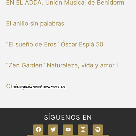
EN EL ADDA. Unión Musical de Benidorm
El anillo sin palabras
“El sueño de Eros” Óscar Esplá 50
“Zen Garden” Naturaleza, vida y amor I
Cielo y Tierra
NUESTRAS BANDAS Y ORQUESTAS
NUESTRAS BANDAS Y ORQUESTAS
OTRAS MÚSICAS
NUESTRAS BANDAS Y ORQUESTAS
NUESTRAS BANDAS Y ORQUESTAS
TEMPORADA SINFÓNICA 26/27
TEMPORADA SINFÓNICA 26/27
TEMPORADA SINFÓNICA 26/27
TEMPORADA SINFÓNICA 26/27
SÍGUENOS EN