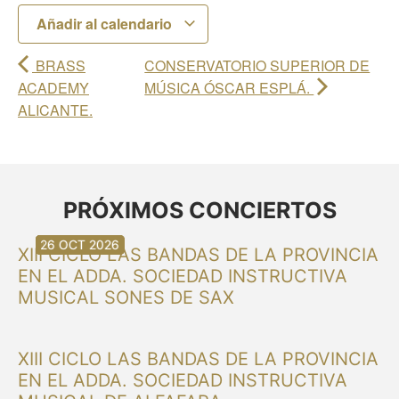
Añadir al calendario
BRASS
CONSERVATORIO SUPERIOR DE
ACADEMY
MÚSICA ÓSCAR ESPLÁ.
ALICANTE.
PRÓXIMOS CONCIERTOS
30 AGO 2026
30 AGO 2026
13 SEP 2026
20 SEP 2026
20 SEP 2026
26 SEP 2026
03 OCT 2026
16 OCT 2026
26 OCT 2026
XIII CICLO LAS BANDAS DE LA PROVINCIA
EN EL ADDA. SOCIEDAD INSTRUCTIVA
MUSICAL SONES DE SAX
XIII CICLO LAS BANDAS DE LA PROVINCIA
EN EL ADDA. SOCIEDAD INSTRUCTIVA