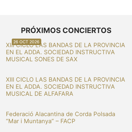
PRÓXIMOS CONCIERTOS
30 AGO 2026
30 AGO 2026
13 SEP 2026
20 SEP 2026
20 SEP 2026
26 SEP 2026
03 OCT 2026
16 OCT 2026
26 OCT 2026
XIII CICLO LAS BANDAS DE LA PROVINCIA
EN EL ADDA. SOCIEDAD INSTRUCTIVA
MUSICAL SONES DE SAX
XIII CICLO LAS BANDAS DE LA PROVINCIA
EN EL ADDA. SOCIEDAD INSTRUCTIVA
MUSICAL DE ALFAFARA
Federació Alacantina de Corda Polsada
“Mar i Muntanya” – FACP