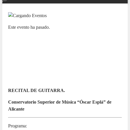
Este evento ha pasado.
ADDA JOVEN
CONSERVATORIO SUPERIOR DE
MÚSICA ÓSCAR ESPLÁ. CSMA
GUITARRA
19 MAYO 2026 / 18:00h
RECITAL DE GUITARRA.
Conservatorio Superior de Música “Óscar Esplá” de
Alicante
Programa: