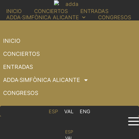
Saltar
INICIO
CONCIERTOS
ENTRADAS
al
ADDA·SIMFÒNICA ALICANTE
CONGRESOS
contenido
INICIO
CONCIERTOS
ENTRADAS
ADDA·SIMFÒNICA ALICANTE
CONGRESOS
ESP
VAL
ENG
ESP
VAL