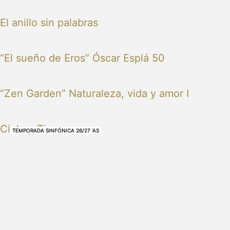
El anillo sin palabras
“El sueño de Eros” Óscar Esplá 50
“Zen Garden” Naturaleza, vida y amor I
Cielo y Tierra
NUESTRAS BANDAS Y ORQUESTAS
NUESTRAS BANDAS Y ORQUESTAS
OTRAS MÚSICAS
NUESTRAS BANDAS Y ORQUESTAS
NUESTRAS BANDAS Y ORQUESTAS
TEMPORADA SINFÓNICA 26/27
TEMPORADA SINFÓNICA 26/27
TEMPORADA SINFÓNICA 26/27
TEMPORADA SINFÓNICA 26/27