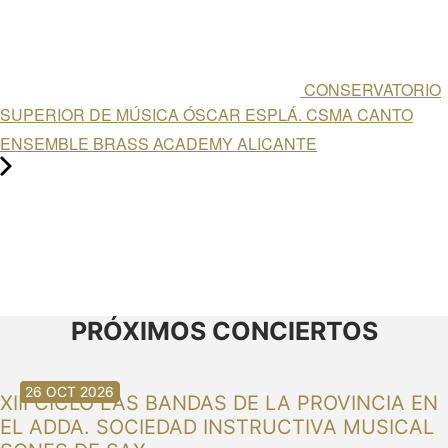
CONSERVATORIO
SUPERIOR DE MÚSICA ÓSCAR ESPLÁ. CSMA CANTO
ENSEMBLE BRASS ACADEMY ALICANTE
PRÓXIMOS CONCIERTOS
30 AGO 2026
30 AGO 2026
13 SEP 2026
20 SEP 2026
20 SEP 2026
26 SEP 2026
03 OCT 2026
16 OCT 2026
26 OCT 2026
XIII CICLO LAS BANDAS DE LA PROVINCIA EN
EL ADDA. SOCIEDAD INSTRUCTIVA MUSICAL