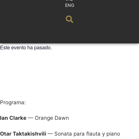
ENG
Este evento ha pasado.
ADDA JOVEN
CONSERVATORIO SUPERIOR DE
MÚSICA ÓSCAR ESPLÁ. CSMA
OBOE / FLAUTA
30 MARZO 2026 / 20:00h
Programa:
Ian Clarke
— Orange Dawn
Otar Taktakishvili
— Sonata para flauta y piano