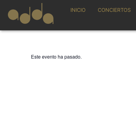
INICIO
CONCIERTOS
Este evento ha pasado.
CICLO ALMANTIGA
IMA BAROQUE. 
Barrocas: Magi
8 FEBRERO 2026 / 19:00h
TEHILA NINI-GOLDSTEIN, soprano
CARLOTA GARCÍA, traverso
IRA GIVOL, violonchelo