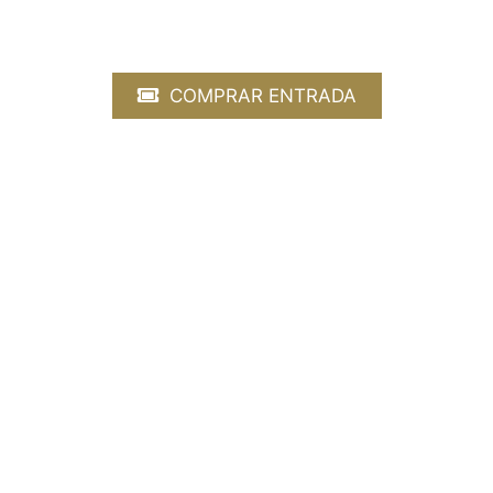
JOANNA HUSZCZA, violín
ZVI MENIKER, clave
COMPRAR ENTRADA