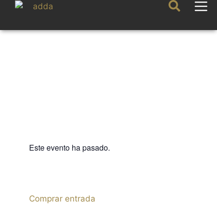
Este evento ha pasado.
FIJAZZ
IVAN MELON LEWIS
13 JULIO 2024 / 21:00h
Comprar entrada