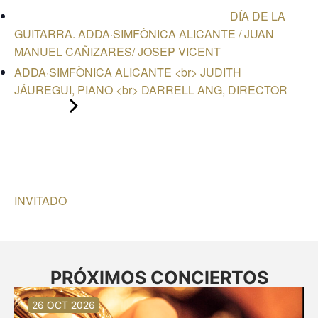
DÍA DE LA
GUITARRA. ADDA·SIMFÒNICA ALICANTE / JUAN
MANUEL CAÑIZARES/ JOSEP VICENT
ADDA·SIMFÒNICA ALICANTE <br> JUDITH
JÁUREGUI, PIANO <br> DARRELL ANG, DIRECTOR
INVITADO
PRÓXIMOS CONCIERTOS
30 AGO 2026
30 AGO 2026
13 SEP 2026
20 SEP 2026
20 SEP 2026
26 SEP 2026
03 OCT 2026
16 OCT 2026
26 OCT 2026