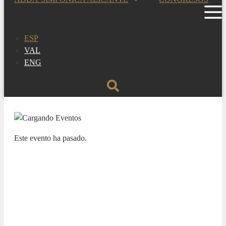
ESP
VAL
ENG
Este evento ha pasado.
TEMPORADA SINFÓNICA
NIÑOS CANTORES DE VIENA /
ANDY ICOCHEA ICOCHEA
11 MARZO 2025 / 20:00h