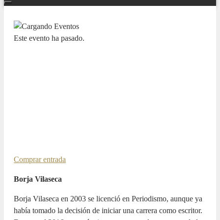
Este evento ha pasado.
OTRAS MÚSICAS
Un nuevo Mentes Expertas de Borja
Vilaseca. “Las casualidades no
existen”
28 ABRIL 2026 / 19:00h
ORGANIZADOR:
MENTES EXPERTAS
Comprar entrada
Borja Vilaseca
Borja Vilaseca en 2003 se licenció en Periodismo, aunque ya
había tomado la decisión de iniciar una carrera como escritor.