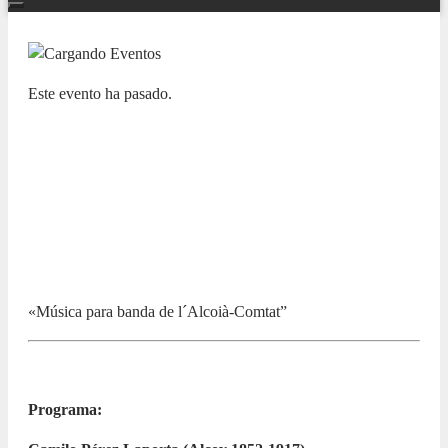
Este evento ha pasado.
NUESTRAS BANDAS Y ORQUESTAS
X CICLO LAS BANDAS DE LA
PROVINCIA EN EL ADDA. UNIÓ
MUSICAL DE PLANES
5 NOVIEMBRE 2023 / 13:00h
«Música para banda de l´Alcoià-Comtat”
Programa: