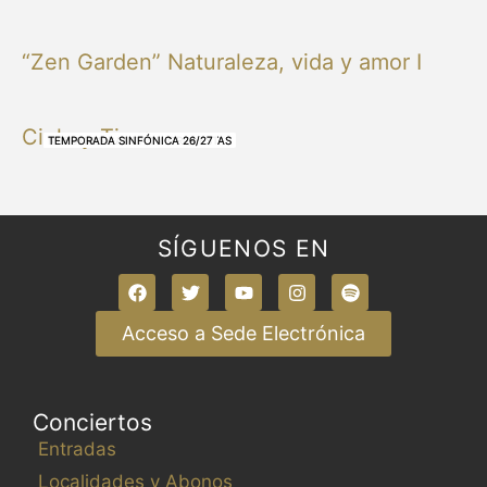
“Zen Garden” Naturaleza, vida y amor I
Cielo y Tierra
NUESTRAS BANDAS Y ORQUESTAS
NUESTRAS BANDAS Y ORQUESTAS
OTRAS MÚSICAS
NUESTRAS BANDAS Y ORQUESTAS
NUESTRAS BANDAS Y ORQUESTAS
TEMPORADA SINFÓNICA 26/27
TEMPORADA SINFÓNICA 26/27
TEMPORADA SINFÓNICA 26/27
TEMPORADA SINFÓNICA 26/27
SÍGUENOS EN
Acceso a Sede Electrónica
Conciertos
Entradas
Localidades y Abonos