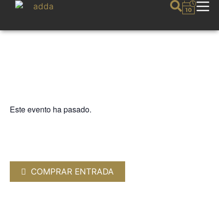
Este evento ha pasado.
LA GUITARRA
XAVIER DÍAZ-LATORRE. Laúd
barroco
4 MARZO 2023 / 20:00h
COMPRAR ENTRADA