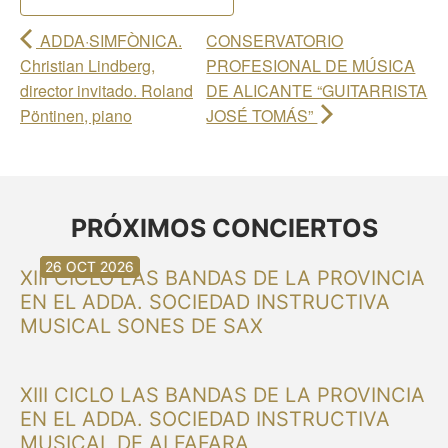
ADDA·SIMFÒNICA.
CONSERVATORIO
Christian Lindberg,
PROFESIONAL DE MÚSICA
director invitado. Roland
DE ALICANTE “GUITARRISTA
Pöntinen, piano
JOSÉ TOMÁS”
PRÓXIMOS CONCIERTOS
30 AGO 2026
30 AGO 2026
13 SEP 2026
20 SEP 2026
20 SEP 2026
26 SEP 2026
03 OCT 2026
16 OCT 2026
26 OCT 2026
XIII CICLO LAS BANDAS DE LA PROVINCIA
EN EL ADDA. SOCIEDAD INSTRUCTIVA
MUSICAL SONES DE SAX
XIII CICLO LAS BANDAS DE LA PROVINCIA
EN EL ADDA. SOCIEDAD INSTRUCTIVA
MUSICAL DE ALFAFARA