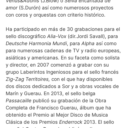
Venus&Adonis
(J.Blow) o
Selva encantada de
amor
(S.Durón) así como numerosos proyectos
con coros y orquestas con criterio histórico.
Ha participado en más de 30 grabaciones para el
sello discográfico
Alia-Vox
(dir.Jordi Savall), para
Deutsche Harmonia Mundi
, para
Alpha
así como
para numerosas cadenas de TV y radio europeas,
asiáticas y americanas. En su faceta como solista
y director, en 2007 comenzó a grabar con su
grupo Laberintos Ingeniosos para el sello francés
Zig-Zag Territoires,
con el que hay disponibles
dos discos dedicados a Sor y a obras vocales de
Marín y Guerau. En 2013, el sello belga
Passacaille
publicó su grabación de la Obra
Completa de Francisco Guerau, álbum que ha
obtenido el Premio al Mejor Disco de Musica
Clásica de los Premios
Enderrock
2013. El sello