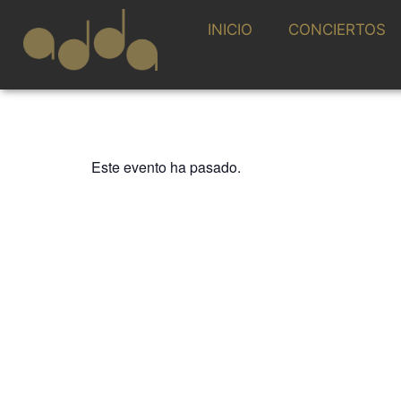
INICIO
CONCIERTOS
Este evento ha pasado.
NUESTRAS BANDAS Y ORQUESTAS
XI CICLO LAS 
ADDA. Sociedad I
1 SEPTIEMBRE 2024 / 10:00h