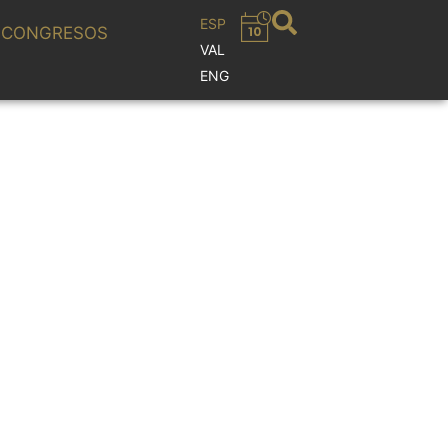
ESP
CONGRESOS
VAL
ENG
NCIA EN EL
ones” de Sax