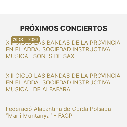
PRÓXIMOS CONCIERTOS
30 AGO 2026
30 AGO 2026
13 SEP 2026
20 SEP 2026
20 SEP 2026
26 SEP 2026
03 OCT 2026
16 OCT 2026
26 OCT 2026
XIII CICLO LAS BANDAS DE LA PROVINCIA
EN EL ADDA. SOCIEDAD INSTRUCTIVA
MUSICAL SONES DE SAX
XIII CICLO LAS BANDAS DE LA PROVINCIA
EN EL ADDA. SOCIEDAD INSTRUCTIVA
MUSICAL DE ALFAFARA
Federació Alacantina de Corda Polsada
“Mar i Muntanya” – FACP