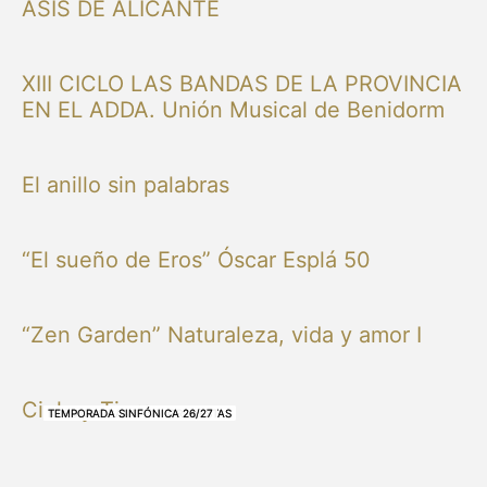
ASIS DE ALICANTE
XIII CICLO LAS BANDAS DE LA PROVINCIA
EN EL ADDA. Unión Musical de Benidorm
El anillo sin palabras
“El sueño de Eros” Óscar Esplá 50
“Zen Garden” Naturaleza, vida y amor I
Cielo y Tierra
NUESTRAS BANDAS Y ORQUESTAS
NUESTRAS BANDAS Y ORQUESTAS
OTRAS MÚSICAS
NUESTRAS BANDAS Y ORQUESTAS
NUESTRAS BANDAS Y ORQUESTAS
TEMPORADA SINFÓNICA 26/27
TEMPORADA SINFÓNICA 26/27
TEMPORADA SINFÓNICA 26/27
TEMPORADA SINFÓNICA 26/27