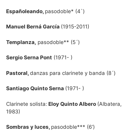
Españoleando,
pasodoble* (4`)
Manuel Berná García
(1915-2011)
Templanza,
pasodoble** (5´)
Sergio Serna Pont
(1971- )
Pastoral,
danzas para clarinete y banda (8´)
Santiago Quinto Serna
(1971- )
Clarinete solista:
Eloy Quinto Albero
(Albatera,
1983)
Sombras y luces,
pasodoble*** (6’)