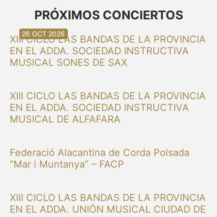
PRÓXIMOS CONCIERTOS
30 AGO 2026
30 AGO 2026
13 SEP 2026
20 SEP 2026
20 SEP 2026
26 SEP 2026
03 OCT 2026
16 OCT 2026
26 OCT 2026
XIII CICLO LAS BANDAS DE LA PROVINCIA
EN EL ADDA. SOCIEDAD INSTRUCTIVA
MUSICAL SONES DE SAX
XIII CICLO LAS BANDAS DE LA PROVINCIA
EN EL ADDA. SOCIEDAD INSTRUCTIVA
MUSICAL DE ALFAFARA
Federació Alacantina de Corda Polsada
“Mar i Muntanya” – FACP
XIII CICLO LAS BANDAS DE LA PROVINCIA
EN EL ADDA. UNIÓN MUSICAL CIUDAD DE