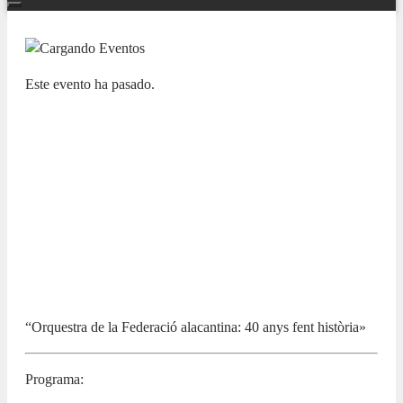
Este evento ha pasado.
NUESTRAS BANDAS Y ORQUESTAS
XII CICLO LAS BANDAS DE LA
PROVINCIA EN EL ADDA.
OFACP. Orquesta de la Federació
Alacantina de Corda Polsada «Mar i
Muntanya
1 JUNIO 2025 / 12:00h
“Orquestra de la Federació alacantina: 40 anys fent història»
Programa: