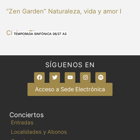
“Zen Garden” Naturaleza, vida y amor I
Cielo y Tierra
NUESTRAS BANDAS Y ORQUESTAS
NUESTRAS BANDAS Y ORQUESTAS
OTRAS MÚSICAS
NUESTRAS BANDAS Y ORQUESTAS
NUESTRAS BANDAS Y ORQUESTAS
TEMPORADA SINFÓNICA 26/27
TEMPORADA SINFÓNICA 26/27
TEMPORADA SINFÓNICA 26/27
TEMPORADA SINFÓNICA 26/27
SÍGUENOS EN
Acceso a Sede Electrónica
Conciertos
Entradas
Localidades y Abonos