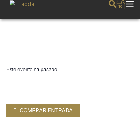
Este evento ha pasado.
CICLO ALMANTIGA
YAGO MAHÚGO CLAVE.
“¡Fandangos!»
11 MAYO 2023 / 20:00h
COMPRAR ENTRADA