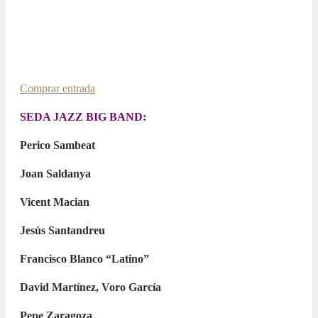
ALBERT SANZ & SEDAJAZZ BIG
BAND
14 JULY 2023 / 21:00h
Comprar entrada
SEDA JAZZ BIG BAND:
Perico Sambeat
Joan Saldanya
Vicent Macian
Jesús Santandreu
Francisco Blanco “Latino”
David Martínez, Voro García
Pepe Zaragoza