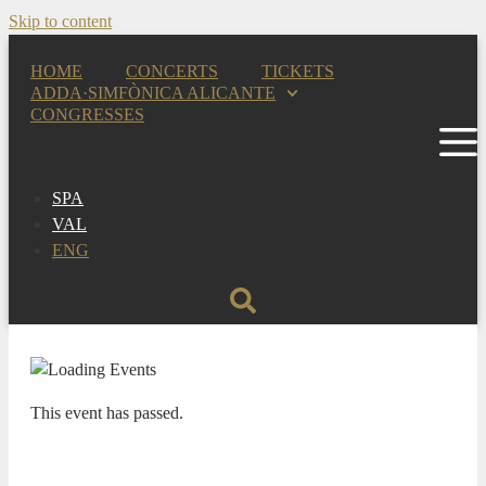
Skip to content
HOME
CONCERTS
TICKETS
ADDA·SIMFÒNICA ALICANTE
CONGRESSES
SPA
VAL
ENG
This event has passed.
FIJAZZ, VERANO 2023