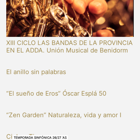
XIII CICLO LAS BANDAS DE LA PROVINCIA
EN EL ADDA. Unión Musical de Benidorm
El anillo sin palabras
“El sueño de Eros” Óscar Esplá 50
“Zen Garden” Naturaleza, vida y amor I
Cielo y Tierra
NUESTRAS BANDAS Y ORQUESTAS
NUESTRAS BANDAS Y ORQUESTAS
OTRAS MÚSICAS
NUESTRAS BANDAS Y ORQUESTAS
NUESTRAS BANDAS Y ORQUESTAS
TEMPORADA SINFÓNICA 26/27
TEMPORADA SINFÓNICA 26/27
TEMPORADA SINFÓNICA 26/27
TEMPORADA SINFÓNICA 26/27