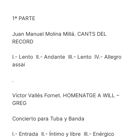
18 ENERO 2026 / 12:00h
1ª PARTE
Juan Manuel Molina Millá. CANTS DEL
RECORD
I.- Lento II.- Andante III.- Lento IV.- Allegro
assai
.
Víctor Vallés Fornet. HOMENATGE A WILL –
GREG
Concierto para Tuba y Banda
I.- Entrada II.- Íntimo y libre III.- Enérgico