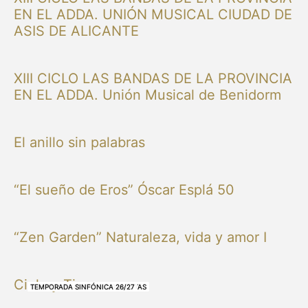
EN EL ADDA. UNIÓN MUSICAL CIUDAD DE
ASIS DE ALICANTE
XIII CICLO LAS BANDAS DE LA PROVINCIA
EN EL ADDA. Unión Musical de Benidorm
El anillo sin palabras
“El sueño de Eros” Óscar Esplá 50
“Zen Garden” Naturaleza, vida y amor I
Cielo y Tierra
NUESTRAS BANDAS Y ORQUESTAS
NUESTRAS BANDAS Y ORQUESTAS
OTRAS MÚSICAS
NUESTRAS BANDAS Y ORQUESTAS
NUESTRAS BANDAS Y ORQUESTAS
TEMPORADA SINFÓNICA 26/27
TEMPORADA SINFÓNICA 26/27
TEMPORADA SINFÓNICA 26/27
TEMPORADA SINFÓNICA 26/27