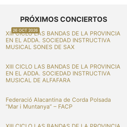
PRÓXIMOS CONCIERTOS
30 AUG 2026
30 AUG 2026
13 SEP 2026
20 SEP 2026
20 SEP 2026
26 SEP 2026
03 OCT 2026
16 OCT 2026
26 OCT 2026
XIII CICLO LAS BANDAS DE LA PROVINCIA
EN EL ADDA. SOCIEDAD INSTRUCTIVA
MUSICAL SONES DE SAX
XIII CICLO LAS BANDAS DE LA PROVINCIA
EN EL ADDA. SOCIEDAD INSTRUCTIVA
MUSICAL DE ALFAFARA
Federació Alacantina de Corda Polsada
“Mar i Muntanya” – FACP
XIII CICLO LAS BANDAS DE LA PROVINCIA