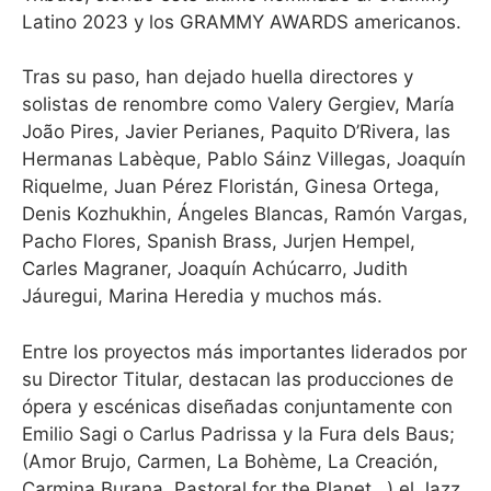
Latino 2023 y los GRAMMY AWARDS americanos.
Tras su paso, han dejado huella directores y
solistas de renombre como Valery Gergiev, María
João Pires, Javier Perianes, Paquito D’Rivera, las
Hermanas Labèque, Pablo Sáinz Villegas, Joaquín
Riquelme, Juan Pérez Floristán, Ginesa Ortega,
Denis Kozhukhin, Ángeles Blancas, Ramón Vargas,
Pacho Flores, Spanish Brass, Jurjen Hempel,
Carles Magraner, Joaquín Achúcarro, Judith
Jáuregui, Marina Heredia y muchos más.
Entre los proyectos más importantes liderados por
su Director Titular, destacan las producciones de
ópera y escénicas diseñadas conjuntamente con
Emilio Sagi o Carlus Padrissa y la Fura dels Baus;
(Amor Brujo, Carmen, La Bohème, La Creación,
Carmina Burana, Pastoral for the Planet…) el Jazz