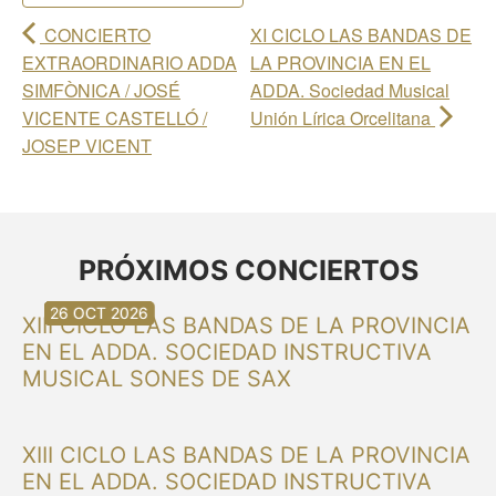
CONCIERTO
XI CICLO LAS BANDAS DE
EXTRAORDINARIO ADDA
LA PROVINCIA EN EL
SIMFÒNICA / JOSÉ
ADDA. Sociedad Musical
VICENTE CASTELLÓ /
Unión Lírica Orcelitana
JOSEP VICENT
PRÓXIMOS CONCIERTOS
30 AUG 2026
30 AUG 2026
13 SEP 2026
20 SEP 2026
20 SEP 2026
26 SEP 2026
03 OCT 2026
16 OCT 2026
26 OCT 2026
XIII CICLO LAS BANDAS DE LA PROVINCIA
EN EL ADDA. SOCIEDAD INSTRUCTIVA
MUSICAL SONES DE SAX
XIII CICLO LAS BANDAS DE LA PROVINCIA
EN EL ADDA. SOCIEDAD INSTRUCTIVA